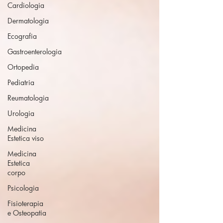
Cardiologia
Dermatologia
Ecografia
Gastroenterologia
Ortopedia
Pediatria
Reumatologia
Urologia
Medicina
Estetica viso
Medicina
Estetica
corpo
Psicologia
Fisioterapia
e Osteopatia