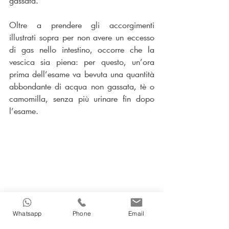
gassata.
Oltre a prendere gli accorgimenti 
illustrati sopra per non avere un eccesso 
di gas nello intestino, occorre che la 
vescica sia piena: per questo, un’ora 
prima dell’esame va bevuta una quantità 
abbondante di acqua non gassata, tè o 
camomilla, senza più urinare fin dopo 
l’esame.
Ecografia
Whatsapp
Phone
Email
Gastroenterologia