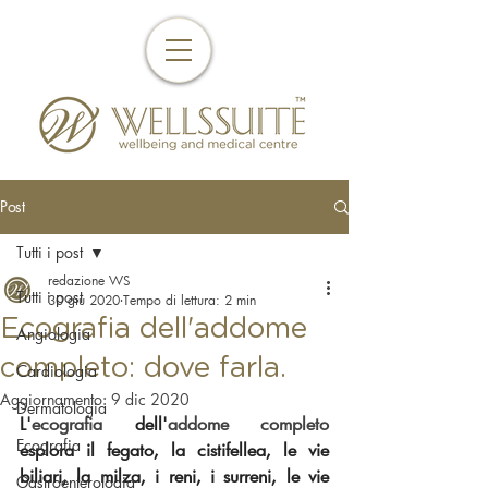
Post
Tutti i post
redazione WS
Tutti i post
30 giu 2020
Tempo di lettura: 2 min
Ecografia dell'addome
Angiologia
completo: dove farla.
Cardiologia
Aggiornamento:
9 dic 2020
Dermatologia
L'
ecografia 
dell'
addome completo 
Ecografia
esplora il fegato, la cistifellea, le vie 
biliari, la milza, i reni, i surreni, le vie 
Gastroenterologia