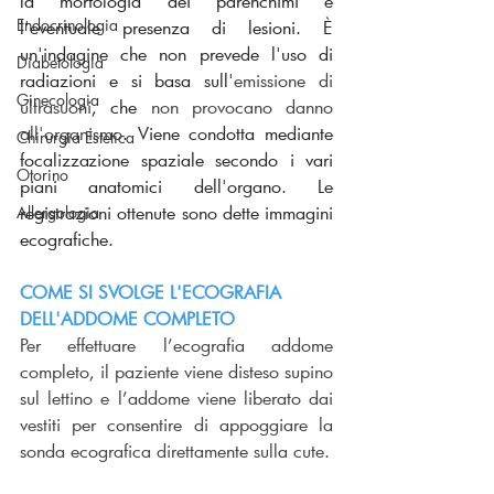
la morfologia dei parenchimi e 
Endocrinologia
l'eventuale presenza di lesioni. 
È 
un'indagine che non prevede l'uso di 
Diabetologia
radiazioni e si basa sull'
emissione di 
Ginecologia
ultrasuoni
, che 
non provocano danno 
all'organismo
. Viene condotta mediante 
Chirurgia Estetica
focalizzazione spaziale secondo i vari 
Otorino
piani anatomici dell'organo. Le 
registrazioni ottenute sono dette immagini 
Allergologia
ecografiche.
COME SI SVOLGE L'ECOGRAFIA 
DELL'ADDOME COMPLETO
Per effettuare l’ecografia addome 
completo, il paziente viene disteso supino 
sul lettino e l’addome viene liberato dai 
vestiti per consentire di appoggiare la 
sonda ecografica direttamente sulla cute.