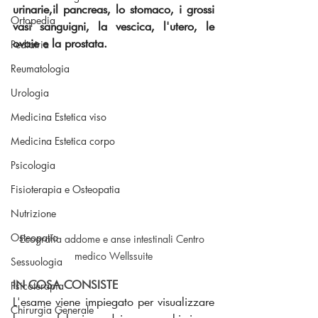
urinarie,il pancreas, lo stomaco, i grossi 
Ortopedia
vasi sanguigni, la vescica, l'utero, le 
ovaie e la prostata.
Pediatria
Reumatologia
Urologia
Medicina Estetica viso
Medicina Estetica corpo
Psicologia
Fisioterapia e Osteopatia
Nutrizione
Osteopatia
Ecografia addome e anse intestinali Centro 
medico Wellssuite
Sessuologia
IN COSA CONSISTE
Psicoterapia
L'esame viene impiegato per visualizzare 
Chirurgia Generale