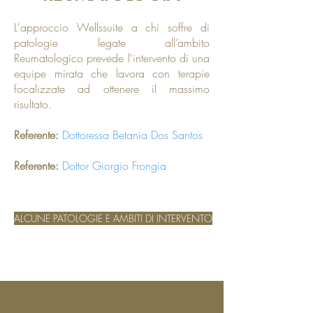
L'approccio Wellssuite a chi soffre di
patologie legate all’ambito
Reumatologico prevede l'intervento di una
equipe mirata che lavora con terapie
focalizzate ad ottenere il massimo
risultato.
Referente:
Dottoressa Betania Dos Santos
Referente:
Dottor Giorgio Frongia
ALCUNE PATOLOGIE E AMBITI DI INTERVENTO