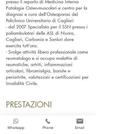
presso il reparto di Medicina Interna
Patologie Osteo-muscolari e centro per la
diagnosi e cura dell’Osteoporosi del
Policlinico Universitario di Cagliari
- dal 2007 Specialista per il SSN presso i
poliambulatori delle ASL di Nuoro,
Cagliari, Carbonia e Sanluri dove
esercita tutt'ora.
- Svolge attività libero professionale come
reumatologo e si occupa malattie di
reumatiche, artriti, infiammazioni
articolari, fibromialgia, borsite e
periartrite, valutazioni e certificazioni per
Invalidità Civile.
PRESTAZIONI
VISITA REUMATOLOGICA
Fibromialgia
Whatsapp
Phone
Email
Artrite Reumatoide