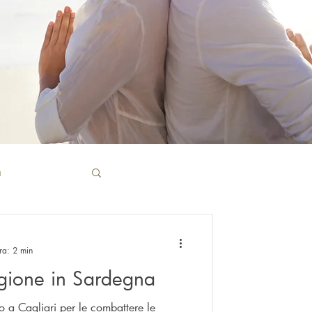
a
patia
ra: 2 min
tagione in Sardegna
o a Cagliari per le combattere le