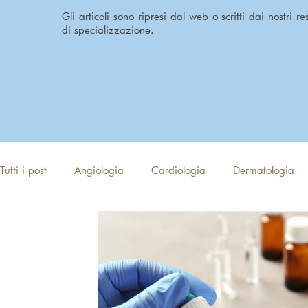
Gli articoli sono ripresi dal web o scritti dai nostri r
di specializzazione.
Tutti i post
Angiologia
Cardiologia
Dermatologia
Reumatologia
Urologia
Medicina Estetica viso
Nutrizione
Osteopatia
Sessuologia
Psicotera