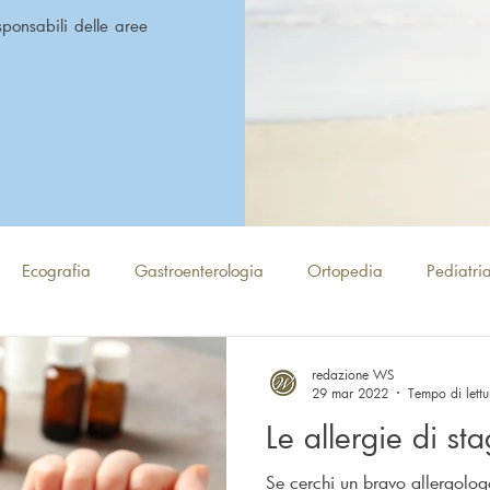
esponsabili delle aree
Ecografia
Gastroenterologia
Ortopedia
Pediatri
Medicina Estetica corpo
Psicologia
Fisioterapia e Osteo
redazione WS
29 mar 2022
Tempo di lettu
Le allergie di s
pia
Chirurgia Generale
Endocrinologia
Diabetologia
Se cerchi un bravo allergolog