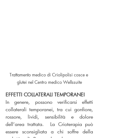
Trattamento medico di Criolipolisi cosce e 
glutei nel Centro medico Wellssuite
EFFETTI COLLATERALI TEMPORANEI
In genere, possono verificarsi effetti 
collaterali temporanei, tra cui gonfiore, 
rossore, lividi, sensibilità e dolore 
dell’area trattata.  La Crioterapia può 
essere sconsigliata a chi soffre della 