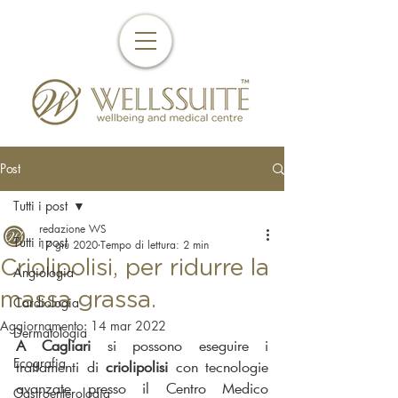
Post
Tutti i post
redazione WS
Tutti i post
17 giu 2020
Tempo di lettura: 2 min
Criolipolisi, per ridurre la
Angiologia
massa grassa.
Cardiologia
Aggiornamento:
14 mar 2022
Dermatologia
A Cagliari 
si possono eseguire i 
Ecografia
trattamenti di 
criolipolisi
 con tecnologie 
avanzate presso il Centro Medico 
Gastroenterologia