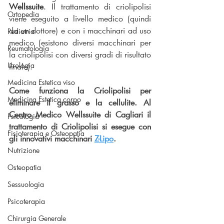
Wellssuite
. Il
 trattamento di criolipolisi 
Ortopedia
viene eseguito a livello medico (quindi 
da un dottore) e con i macchinari ad uso 
Pediatria
medico (esistono diversi macchinari per 
Reumatologia
la criolipolisi con diversi gradi di risultato 
Urologia
finale).
Medicina Estetica viso
Come funziona la Criolipolisi per 
Medicina Estetica corpo
eliminare il grasso e la cellulite. Al 
Centro Medico Wellssuite di Cagliari il 
Psicologia
trattamento di Criolipolisi si esegue con 
Fisioterapia e Osteopatia
gli innovativi macchinari 
Z-Lipo
.
Nutrizione
Osteopatia
Sessuologia
Psicoterapia
Chirurgia Generale