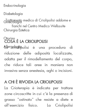
Endocrinologia
Diabetologia
Trattamento medico di Criolipolisi addome e 
Ginecologia
fianchi nel Centro Medico Wellssuite
Chirurgia Estetica
Otorino
COSA È LA CRIOLIPOLISI
Allergologia
La criolipolisi è una procedura di 
riduzione delle adiposità localizzate, 
adatta per il rimodellamento del corpo, 
che riduce tali aree in maniera non 
invasiva senza anestesia, aghi o incisioni.
A CHI È RIVOLTA LA CRIOLIPOLISI
La Crioterapia è indicata per trattare 
zone circoscritte in cui c’è la presenza di 
grasso "ostinato" che resiste a diete e 
all’esercizio fisico.  La Criolipolisi 