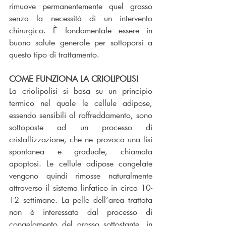
rimuove permanentemente quel grasso 
senza la necessità di un intervento 
chirurgico. È fondamentale essere in 
buona salute generale per sottoporsi a 
questo tipo di trattamento.
COME FUNZIONA LA CRIOLIPOLISI
La criolipolisi si basa su un principio 
termico nel quale le cellule adipose, 
essendo sensibili al raffreddamento, sono 
sottoposte ad un processo di 
cristallizzazione, che ne provoca una lisi 
spontanea e graduale, chiamata 
apoptosi. Le cellule adipose congelate 
vengono quindi rimosse naturalmente 
attraverso il sistema linfatico in circa 10-
12 settimane. La pelle dell’area trattata 
non è interessata dal processo di 
congelamento del grasso sottostante, in 