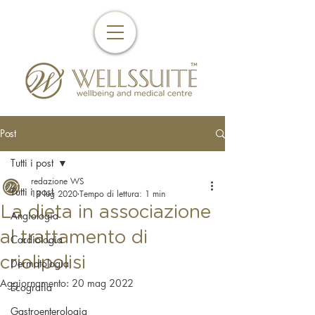
Post
Tutti i post
redazione WS
Tutti i post
13 lug 2020
Tempo di lettura: 1 min
La dieta in associazione
Angiologia
al trattamento di
Cardiologia
criolipolisi
Dermatologia
Aggiornamento:
20 mag 2022
Ecografia
Gastroenterologia