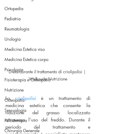
Ortopedia
Pediatria
Reumatologia
Urologia
Medicina Estetica viso
Medicina Estetica corpo
Psicologia
Dieta durante il trattamento di criolipolisi | 
Wellssuite Nutrizione
Fisioterapia e Osteopatia
Nutrizione
La 
criolipolisi
 è un trattamento di 
Osteopatia
medicina estetica che consente la 
Sessuologia
riduzione del grasso localizzato 
attraverso l’uso del freddo. Durante il 
Psicoterapia
periodo del trattamento e 
Chirurgia Generale
successivamente è consigliato mantenere 