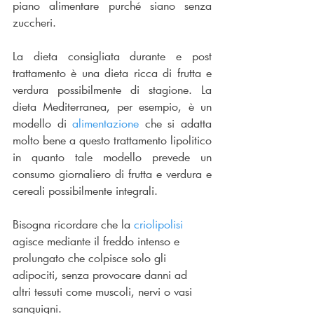
piano alimentare purché siano senza 
zuccheri.
La dieta consigliata durante e post 
trattamento è una dieta ricca di frutta e 
verdura possibilmente di stagione. La 
dieta Mediterranea, per esempio, è un 
modello di 
alimentazione 
che si adatta 
molto bene a questo trattamento lipolitico 
in quanto tale modello prevede un 
consumo giornaliero di frutta e verdura e 
cereali possibilmente integrali.
Bisogna ricordare che la 
criolipolisi
agisce mediante il freddo intenso e 
prolungato che colpisce solo gli 
adipociti, senza provocare danni ad 
altri tessuti come muscoli, nervi o vasi 
sanguigni. 