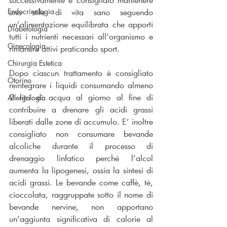
uno stile di vita sano seguendo 
Endocrinologia
un’alimentazione equilibrata che apporti 
Diabetologia
tutti i nutrienti necessari all’organismo e 
Ginecologia
rimanere attivi praticando sport.
Chirurgia Estetica
Dopo ciascun trattamento è consigliato 
Otorino
reintegrare i liquidi consumando almeno 
2 litri di acqua al giorno al fine di 
Allergologia
contribuire a drenare gli acidi grassi 
liberati dalle zone di accumulo. E’ inoltre 
consigliato non consumare bevande 
alcoliche durante il processo di 
drenaggio linfatico perché l’alcol 
aumenta la lipogenesi, ossia la sintesi di 
acidi grassi. Le bevande come caffè, tè, 
cioccolata, raggruppate sotto il nome di 
bevande nervine, non apportano 
un’aggiunta significativa di calorie al 