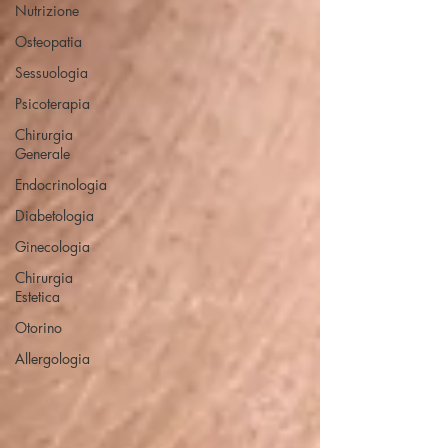
Nutrizione
Osteopatia
Sessuologia
Psicoterapia
Chirurgia
Generale
Endocrinologia
Diabetologia
Ginecologia
Chirurgia
Estetica
Otorino
Allergologia