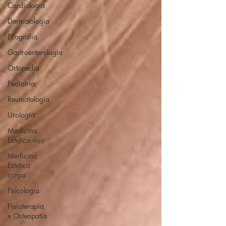
Cardiologia
Dermatologia
Ecografia
Gastroenterologia
Ortopedia
Pediatria
Reumatologia
Urologia
Medicina
Estetica viso
Medicina
Estetica
corpo
Psicologia
Fisioterapia
e Osteopatia