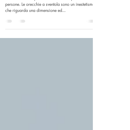
Parliamo di una problematica che colpisce milioni di
persone. Le orecchie a sventola sono un inestetismo
che riguarda una dimensione ed...