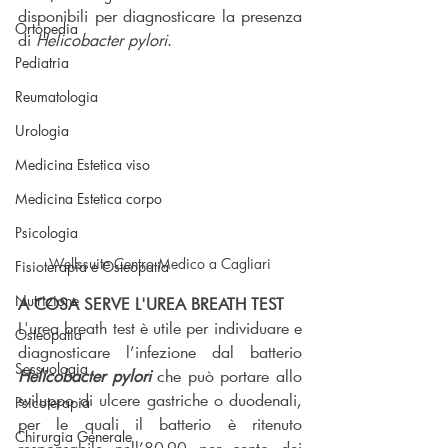
disponibili per diagnosticare la presenza 
Ortopedia
di 
Helicobacter pylori
.
Pediatria
Reumatologia
Urologia
Medicina Estetica viso
Medicina Estetica corpo
Psicologia
Wellssuite Centro Medico a Cagliari
Fisioterapia e Osteopatia
Nutrizione
A COSA SERVE L'UREA BREATH TEST
L'urea breath test è utile per individuare e 
Osteopatia
diagnosticare l’infezione dal batterio 
Sessuologia
Helicobacter pylori
 che può portare allo 
sviluppo di ulcere gastriche o duodenali, 
Psicoterapia
per le quali il batterio è ritenuto 
Chirurgia Generale
responsabile nell’80-90 per cento dei 