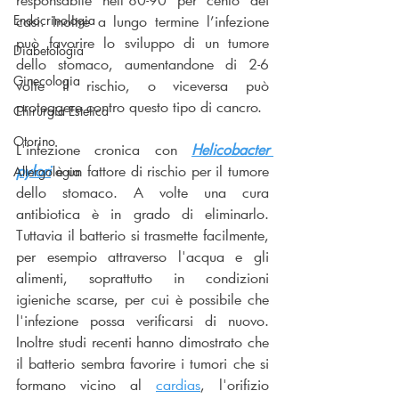
casi. Inoltre a lungo termine l’infezione 
Endocrinologia
può favorire lo sviluppo di un tumore 
Diabetologia
dello stomaco, aumentandone di 2-6 
Ginecologia
volte il rischio, o viceversa può 
proteggere contro questo tipo di cancro.
Chirurgia Estetica
Otorino
L'infezione cronica con 
Helicobacter 
pylori
 è un fattore di rischio per il tumore 
Allergologia
dello stomaco. A volte una cura 
antibiotica è in grado di eliminarlo. 
Tuttavia il batterio si trasmette facilmente, 
per esempio attraverso l'acqua e gli 
alimenti, soprattutto in condizioni 
igieniche scarse, per cui è possibile che 
l'infezione possa verificarsi di nuovo. 
Inoltre studi recenti hanno dimostrato che 
il batterio sembra favorire i tumori che si 
formano vicino al 
cardias
, l'orifizio 