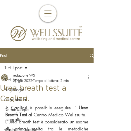
Post
Tutti i post
redazione WS
Tutti i post
21 giu 2022
Tempo di lettura: 2 min
Urea breath test a
Angiologia
Cagliari.
Cardiologia
A Cagliari è possibile eseguire l' 
Urea 
Dermatologia
Breath Test
 al Centro Medico Wellssuite.
Ecografia
L’urea breath test è considerato un esame 
di prima scelta tra le metodiche 
Gastroenterologia