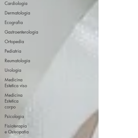
Cardiologia
Dermatologia
Ecografia
Gastroenterologia
Ortopedia
Pediatria
Reumatologia
Urologia
Medicina
Estetica viso
Medicina
Estetica
corpo
Psicologia
Fisioterapia
e Osteopatia