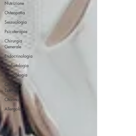
Nutrizione
Osteopatia
Sessuologia
Psicoterapia
Chirurgia
Generale
Endocrinologia
Diabetologia
Ginecologia
Chirurgia
Estetica
Otorino
Allergologia