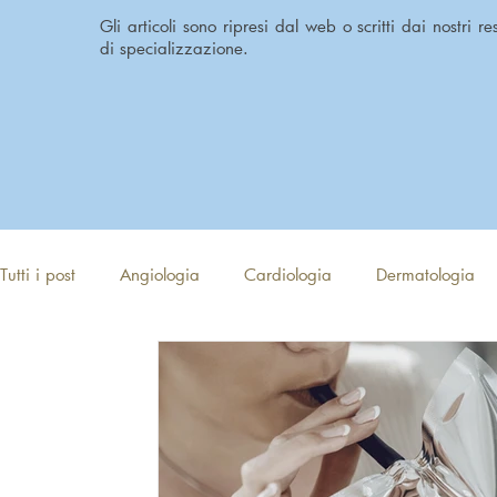
Gli articoli sono ripresi dal web o scritti dai nostri r
di specializzazione.
Tutti i post
Angiologia
Cardiologia
Dermatologia
Reumatologia
Urologia
Medicina Estetica viso
Nutrizione
Osteopatia
Sessuologia
Psicotera