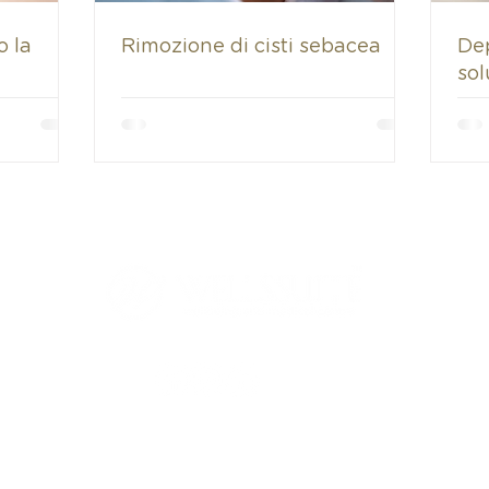
o la
Rimozione di cisti sebacea
De
sol
è un marchio arcamed srl | Piazza Repubblica, 28 09125 Cagliari Italy | VAT IT 
Privacy Policy
|Credits
ta Protection Officer
DPO@wellssuite.it
| Responsabile Sanitario Dott. Antonino Ar