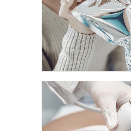
Ginecologia
Chirurgia Estetica
Otorino
Allerg