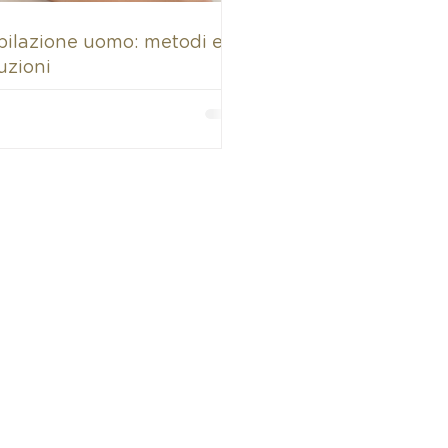
pilazione uomo: metodi e
uzioni
03727330924
ena