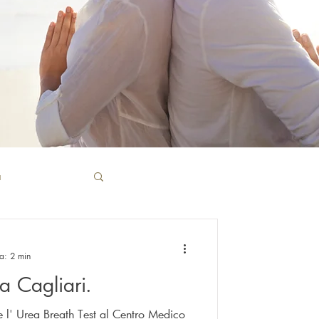
a
patia
ra: 2 min
a Cagliari.
re l' Urea Breath Test al Centro Medico