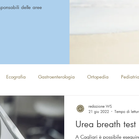
esponsabili delle aree
Ecografia
Gastroenterologia
Ortopedia
Pediatri
Medicina Estetica corpo
Psicologia
Fisioterapia e Osteo
redazione WS
21 giu 2022
Tempo di lettu
Urea breath test 
pia
Chirurgia Generale
Endocrinologia
Diabetologia
A Cagliari è possibile esegui