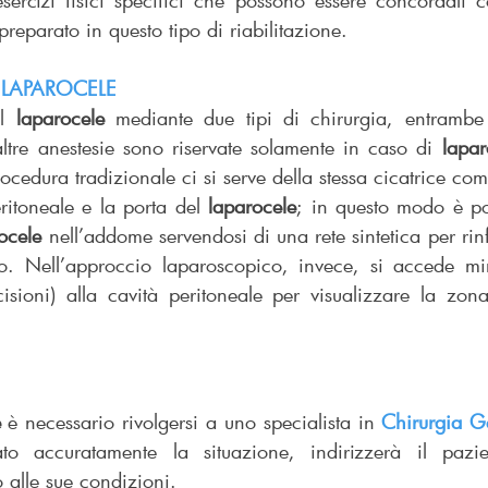
sercizi fisici specifici che possono essere concordati c
preparato in questo tipo di riabilitazione.
L LAPAROCELE
l 
laparocele
 mediante due tipi di chirurgia, entrambe
altre anestesie sono riservate solamente in caso di 
lapar
ocedura tradizionale ci si serve della stessa cicatrice com
eritoneale e la porta del 
laparocele
; in questo modo è pos
ocele
 nell’addome servendosi di una rete sintetica per rinf
o. Nell’approccio laparoscopico, invece, si accede min
isioni) alla cavità peritoneale per visualizzare la zona 
e
 è necessario rivolgersi a uno specialista in 
Chirurgia G
o accuratamente la situazione, indirizzerà il pazient
o alle sue condizioni.