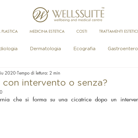
 PLASTICA
MEDICINA ESTETICA
COSTI
TRATTAMENTI ESTETIC
diologia
Dermatologia
Ecografia
Gastroentero
iu 2020
Tempo di lettura: 2 min
Urologia
Medicina Estetica viso
Medicina Esteti
 con intervento o senza?
20
ernia che si forma su una cicatrice dopo un intervent
 Osteopatia
Nutrizione
Osteopatia
Sessuologia
inologia
Diabetologia
Ginecologia
Chirurgia E