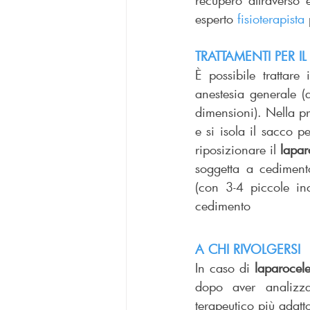
recupero attraverso e
esperto 
fisioterapista
 
TRATTAMENTI PER I
È possibile trattare i
anestesia generale (
dimensioni). Nella pr
e si isola il sacco p
riposizionare il 
lapar
soggetta a cediment
(con 3-4 piccole inc
cedimento
A CHI RIVOLGERSI
In caso di 
laparocel
dopo aver analizzat
terapeutico più adatt