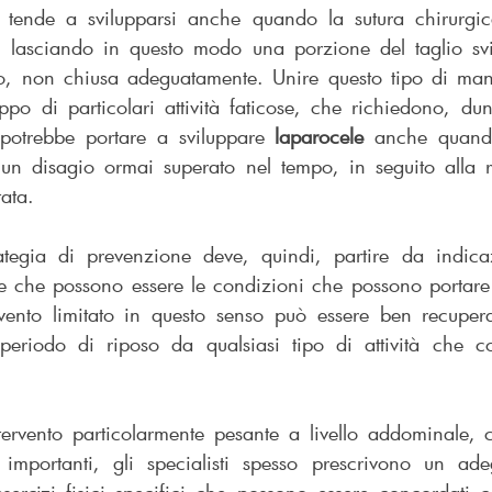
i, tende a svilupparsi anche quando la sutura chirurgic
, lasciando in questo modo una porzione del taglio svi
ico, non chiusa adeguatamente. Unire questo tipo di manc
uppo di particolari attività faticose, che richiedono, du
potrebbe portare a sviluppare 
laparocele
 anche quand
un disagio ormai superato nel tempo, in seguito alla ri
tata.
rategia di prevenzione deve, quindi, partire da indicaz
vento limitato in questo senso può essere ben recuperat
periodo di riposo da qualsiasi tipo di attività che co
tervento particolarmente pesante a livello addominale, c
o importanti, gli specialisti spesso prescrivono un ad