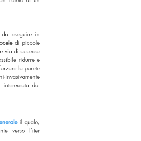
on l’aiuto di un 
 da eseguire in 
ocele
 di piccole 
e via di accesso 
sibile ridurre e 
orzare la parete 
i-invasivamente 
interessata dal 
enerale
 il quale, 
e verso l’iter 