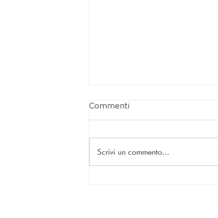
Commenti
Scrivi un commento...
Il Massaggio estetico con
Roberto Peddio