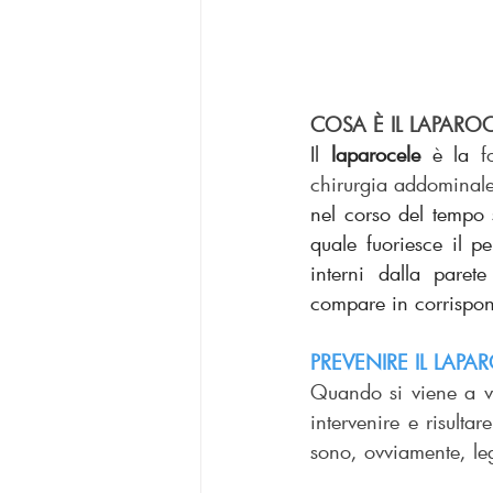
COSA È IL LAPARO
Il 
laparocele
 è la 
f
chirurgia addominal
nel corso del tempo 
quale fuoriesce il pe
interni dalla pare
compare in corrispon
PREVENIRE IL LAPA
Quando si viene a v
intervenire e risulta
sono, ovviamente, lega