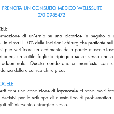
PRENOTA UN CONSULTO MEDICO WELLSSUITE
070 0985472
CELE
ormazione di un'ernia 
su una cicatrice 
in seguito a u
e
. In circa il 10% delle incisioni chirurgiche praticate sull
si può verificare un 
cedimento della parete muscolo-fasc
ritoneo, un sottile foglietto ripiegato su se stesso che s
te addominale. Questa condizione si manifesta con u
denza della cicatrice chirurgica.
ROCELE
erificare una condizione di 
laparocele
 ci sono molti fat
re decisivi per lo sviluppo di questo tipo di problematica. 
ti all’intervento chirurgico stesso.