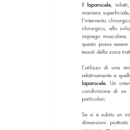
Il 
laparocele
, infatt
maniera superficiale
l’intervento chirurg
chirurgico, allo svil
impiego muscolare, 
questo possa essere 
tessuti della zona trat
L’utilizzo di una st
laparocele
. Un inter
condivisione di un 
particolari.
Se si è subito un in
dimensioni piuttost