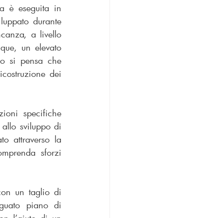
a è eseguita in 
luppato durante 
anza, a livello 
nque, un elevato 
o si pensa che 
costruzione dei 
ioni specifiche 
relativamente a quelle che possono essere le condizioni che possono portare allo sviluppo di 
o attraverso la 
mprenda sforzi 
on un taglio di 
eguato piano di 