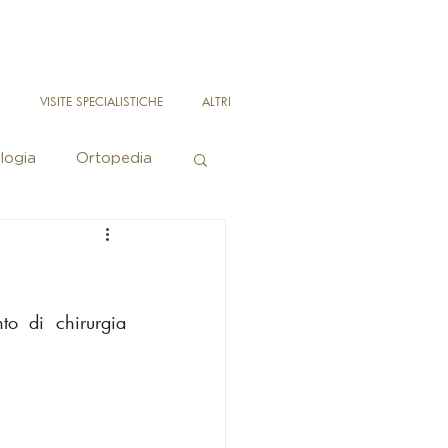
I
VISITE SPECIALISTICHE
ALTRI
logia
Ortopedia
ca corpo
o di chirurgia 
Psicoterapia
stetica
Otorino