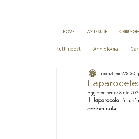
HOME
WELLSSUITE
CHIRURGIA
Tutti i post
Angiologia
Car
redazione WS
30 g
Pediatria
Reumatologia
Laparocele:
Aggiornamento:
8 dic 20
Il 
laparocele 
è
un'
Psicologia
Fisioterapia e
addominale.
Chirurgia Generale
Endocr