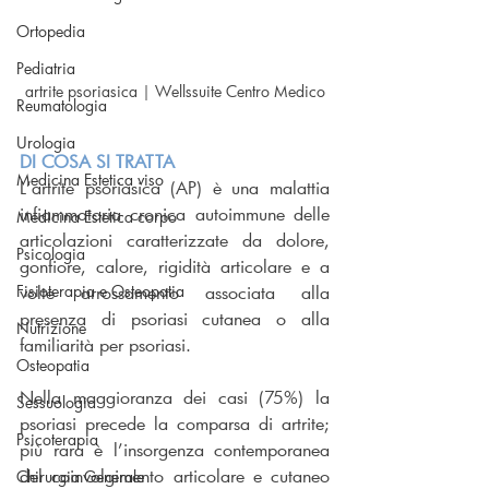
Ortopedia
Pediatria
artrite psoriasica | Wellssuite Centro Medico
Reumatologia
Urologia
DI COSA SI TRATTA
Medicina Estetica viso
L’artrite psoriasica (AP) è una malattia 
infiammatoria cronica autoimmune delle 
Medicina Estetica corpo
articolazioni caratterizzate da dolore, 
Psicologia
gonfiore, calore, rigidità articolare e a 
volte arrossamento associata alla 
Fisioterapia e Osteopatia
presenza di psoriasi cutanea o alla 
Nutrizione
familiarità per psoriasi.
Osteopatia
Nella maggioranza dei casi (75%) la 
Sessuologia
psoriasi precede la comparsa di artrite; 
Psicoterapia
più rara è l’insorgenza contemporanea 
del coinvolgimento articolare e cutaneo 
Chirurgia Generale