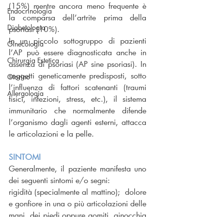
(15%) mentre ancora meno frequente è 
Endocrinologia
la comparsa dell’artrite prima della 
Diabetologia
psoriasi (10%).
In un piccolo sottogruppo di pazienti 
Ginecologia
l’AP può essere diagnosticata anche in 
Chirurgia Estetica
assenza di psoriasi (AP sine psoriasi). In 
soggetti geneticamente predisposti, sotto 
Otorino
l’influenza di fattori scatenanti (traumi 
Allergologia
fisici, infezioni, stress, etc.), il sistema 
immunitario che normalmente difende 
l’organismo dagli agenti esterni, attacca 
le articolazioni e la pelle.
SINTOMI
Generalmente, il paziente manifesta uno 
dei seguenti sintomi e/o segni:
rigidità (specialmente al mattino);  dolore 
e gonfiore in una o più articolazioni delle 
mani, dei piedi oppure gomiti, ginocchia 