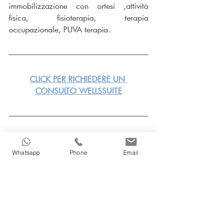
immobilizzazione con ortesi ,attività 
fisica, fisioterapia, terapia 
occupazionale, PUVA terapia.
CLICK PER RICHIEDERE UN 
CONSULTO WELLSSUITE
Reumatologia
Whatsapp
Phone
Email
Post recenti
Mostra tutti