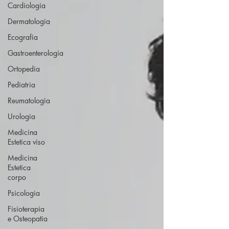
Cardiologia
Dermatologia
Ecografia
Gastroenterologia
Ortopedia
Pediatria
Reumatologia
Urologia
Medicina
Estetica viso
Medicina
Estetica
corpo
Psicologia
Fisioterapia
e Osteopatia