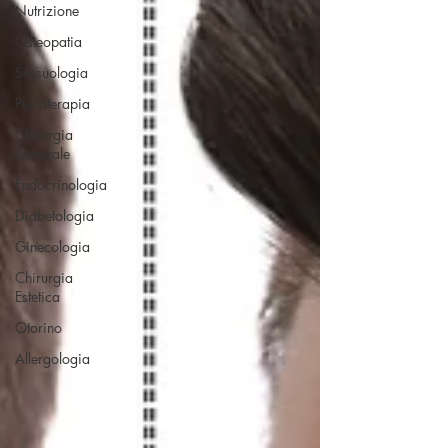
Nutrizione
Osteopatia
Sessuologia
Psicoterapia
Chirurgia
Generale
Endocrinologia
Diabetologia
Ginecologia
Chirurgia
Estetica
Otorino
Allergologia