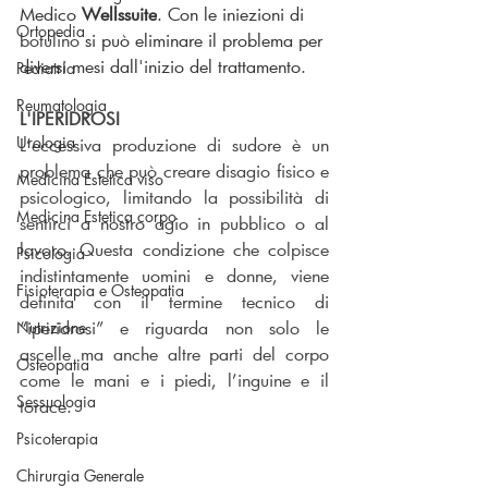
Medico 
Wellssuite
. Con le iniezioni di
Ortopedia
botulino
 si può eliminare il problema per 
diversi mesi dall'inizio del trattamento
.
Pediatria
Reumatologia
L'IPERIDROSI
Urologia
L’eccessiva produzione di sudore è un 
problema che può creare disagio fisico e 
Medicina Estetica viso
psicologico, limitando la possibilità di 
Medicina Estetica corpo
sentirci a nostro agio in pubblico o al 
lavoro. Questa condizione che colpisce 
Psicologia
indistintamente uomini e donne, viene 
Fisioterapia e Osteopatia
definita con il termine tecnico di 
“iperidrosi” e riguarda non solo le 
Nutrizione
ascelle ma anche altre parti del corpo 
Osteopatia
come le mani e i piedi, l’inguine e il 
Sessuologia
torace.
Psicoterapia
Chirurgia Generale