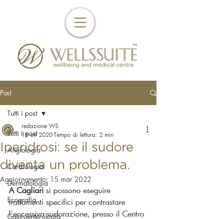
Post
Tutti i post
redazione WS
Tutti i post
16 ott 2020
Tempo di lettura: 2 min
Iperidrosi: se il sudore
Angiologia
diventa un problema.
Cardiologia
Aggiornamento:
15 mar 2022
Dermatologia
A Cagliari 
si possono eseguire 
Ecografia
trattamenti specifici per contrastare 
l'eccessiva sudorazione, presso il Centro 
Gastroenterologia