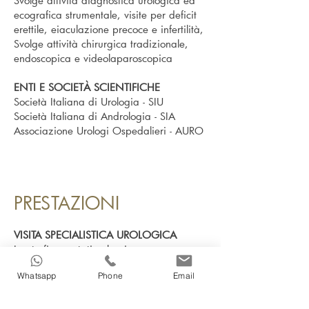
Svolge attività diagnostica urologica ed
ecografica strumentale, visite per deficit
erettile, eiaculazione precoce e infertilità,
Svolge attività chirurgica tradizionale,
endoscopica e videolaparoscopica
ENTI E SOCIETÀ SCIENTIFICHE
Società Italiana di Urologia - SIU
Società Italiana di Andrologia - SIA
Associazione Urologi Ospedalieri - AURO
PRESTAZIONI
VISITA SPECIALISTICA UROLOGICA
Ipertrofia prostatica benigna
Infertilità
Whatsapp
Phone
Email
Infezioni delle alte e basse vie urinarie
VISITA SPECIALISTICA ANDROLOGICA