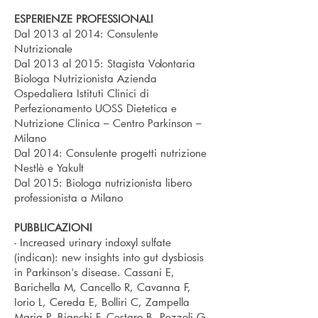
ESPERIENZE PROFESSIONALI
Dal 2013 al 2014: Consulente
Nutrizionale
Dal 2013 al 2015: Stagista Volontaria
Biologa Nutrizionista Azienda
Ospedaliera Istituti Clinici di
Perfezionamento UOSS Dietetica e
Nutrizione Clinica –
Centro Parkinson –
Milano
Dal 2014: Consulente progetti nutrizione
Nestlè
e
Yakult
Dal 2015: Biologa nutrizionista libero
professionista a Milano
PUBBLICAZIONI
- Increased urinary indoxyl sulfate
(indican): new insights into gut dysbiosis
in Parkinson's disease. Cassani E,
Barichella M, Cancello R, Cavanna F,
Iorio L, Cereda E, Bolliri C, Zampella
Maria P, Bianchi F, Cestaro B, Pezzoli G.