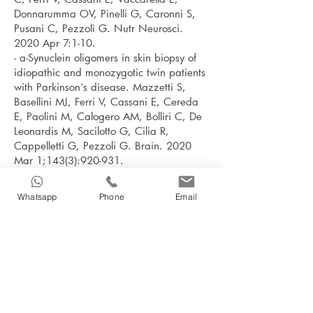
Donnarumma OV, Pinelli G, Caronni S,
Pusani C, Pezzoli G. Nutr Neurosci.
2020 Apr 7:1-10.
- α-Synuclein oligomers in skin biopsy of
idiopathic and monozygotic twin patients
with Parkinson's disease. Mazzetti S,
Basellini MJ, Ferri V, Cassani E, Cereda
E, Paolini M, Calogero AM, Bolliri C, De
Leonardis M, Sacilotto G, Cilia R,
Cappelletti G, Pezzoli G. Brain. 2020
Mar 1;143(3):920-931.
- Clinical correlates of serum 25-
hydroxyvitamin D in Parkinson's disease.
Whatsapp
Phone
Email
Barichella M, Cereda E, Iorio L, Pinelli G,
Ferri V, Cassani E, Bolliri C, Caronni S,
Pusani C, Schiaffino MG, Giana A,
Quacci E, Esposito C, Monti Guarnieri F,
Colombo A, Sorbo FD, Cilia R, Sacilotto
G, Riboldazzi G, Zecchinelli AL, Pezzoli
G. Nutr Neurosci. 2020 Nov 5:1-9.
- Does Gut Microbiota Influence the