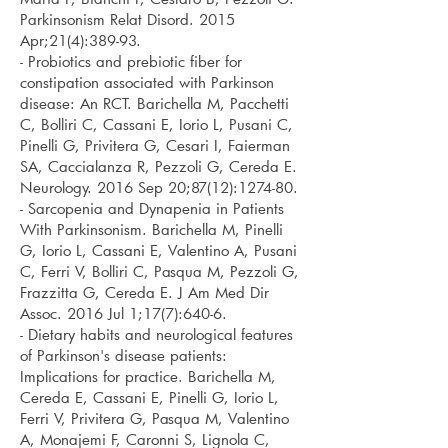
Parkinsonism Relat Disord. 2015
Apr;21(4):389-93.
- Probiotics and prebiotic fiber for
constipation associated with Parkinson
disease: An RCT. Barichella M, Pacchetti
C, Bolliri C, Cassani E, Iorio L, Pusani C,
Pinelli G, Privitera G, Cesari I, Faierman
SA, Caccialanza R, Pezzoli G, Cereda E.
Neurology. 2016 Sep 20;87(12):1274-80.
- Sarcopenia and Dynapenia in Patients
With Parkinsonism. Barichella M, Pinelli
G, Iorio L, Cassani E, Valentino A, Pusani
C, Ferri V, Bolliri C, Pasqua M, Pezzoli G,
Frazzitta G, Cereda E. J Am Med Dir
Assoc. 2016 Jul 1;17(7):640-6.
- Dietary habits and neurological features
of Parkinson's disease patients:
Implications for practice. Barichella M,
Cereda E, Cassani E, Pinelli G, Iorio L,
Ferri V, Privitera G, Pasqua M, Valentino
A, Monajemi F, Caronni S, Lignola C,