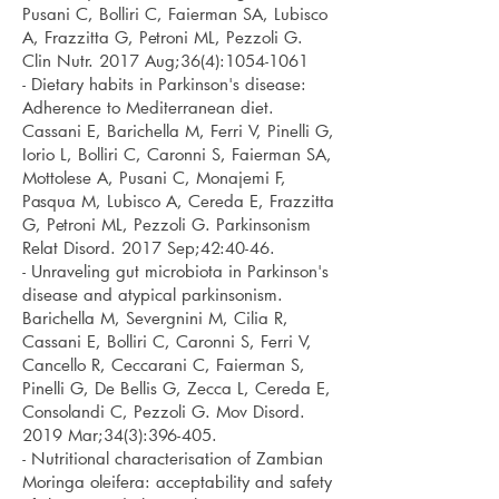
Pusani C, Bolliri C, Faierman SA, Lubisco
A, Frazzitta G, Petroni ML, Pezzoli G.
Clin Nutr. 2017 Aug;36(4):
1054-1061
- Dietary habits in Parkinson's disease:
Adherence to Mediterranean diet.
Cassani E, Barichella M, Ferri V, Pinelli G,
Iorio L, Bolliri C, Caronni S, Faierman SA,
Mottolese A, Pusani C, Monajemi F,
Pasqua M, Lubisco A, Cereda E, Frazzitta
G, Petroni ML, Pezzoli G. Parkinsonism
Relat Disord. 2017 Sep;42:40-46.
- Unraveling gut microbiota in Parkinson's
disease and atypical parkinsonism.
Barichella M, Severgnini M, Cilia R,
Cassani E, Bolliri C, Caronni S, Ferri V,
Cancello R, Ceccarani C, Faierman S,
Pinelli G, De Bellis G, Zecca L, Cereda E,
Consolandi C, Pezzoli G. Mov Disord.
2019 Mar;34(3):396-405.
- Nutritional characterisation of Zambian
Moringa oleifera: acceptability and safety