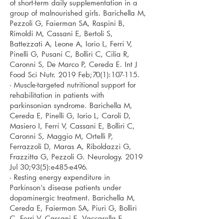
of short-term daily supplementation in a
group of malnourished girls. Barichella M,
Pezzoli G, Faierman SA, Raspini B,
Rimoldi M, Cassani E, Bertoli S,
Battezzati A, Leone A, Iorio L, Ferri V,
Pinelli G, Pusani C, Bolliri C, Cilia R,
Caronni S, De Marco P, Cereda E. Int J
Food Sci Nutr. 2019 Feb;70(1):107-115.
- Muscle-targeted nutritional support for
rehabilitation in patients with
parkinsonian syndrome. Barichella M,
Cereda E, Pinelli G, Iorio L, Caroli D,
Masiero I, Ferri V, Cassani E, Bolliri C,
Caronni S, Maggio M, Ortelli P,
Ferrazzoli D, Maras A, Riboldazzi G,
Frazzitta G, Pezzoli G. Neurology. 2019
Jul 30;93(5):e485-e496.
- Resting energy expenditure in
Parkinson's disease patients under
dopaminergic treatment. Barichella M,
Cereda E, Faierman SA, Piuri G, Bolliri
C, Ferri V, Cassani E, Vaccarella E,